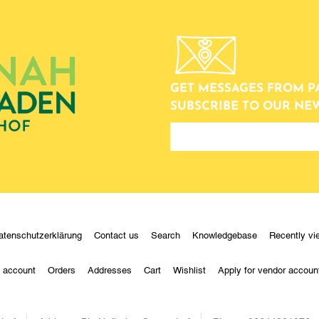
GET MESSAGES FROM P
SUBSCRIBE TO OUR NE
newsletter
atenschutzerklärung
Contact us
Search
Knowledgebase
Recently vi
 account
Orders
Addresses
Cart
Wishlist
Apply for vendor accoun