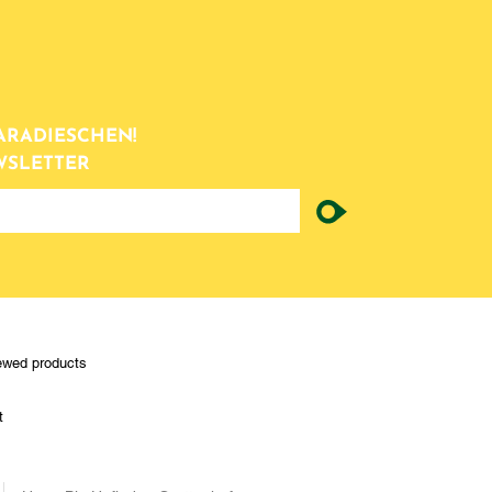
ARADIESCHEN!
WSLETTER
ewed products
t